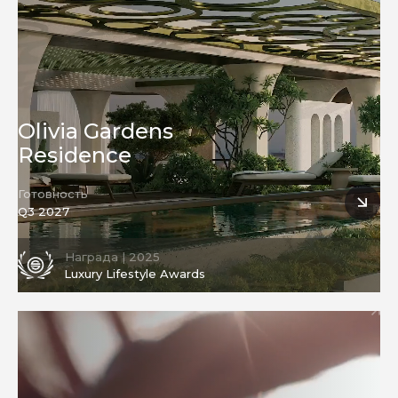
Olivia Gardens
Residence
Готовность
Q3 2027
Награда | 2025
Luxury Lifestyle Awards
Строительство