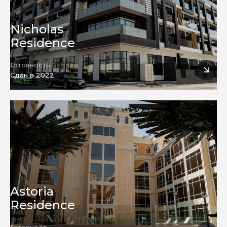
Nicholas
Residence
Готовность
Сдан в 2022
Строительство
Astoria
Residence