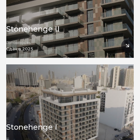
Stonehenge II
Готовность
Сдан в 2025
Строительство
Stonehenge I