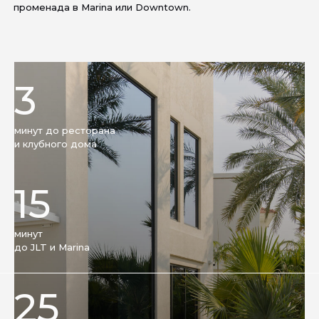
променада в Marina или Downtown.
3
минут до ресторана
и клубного дома
15
минут
до JLT и Marina
25